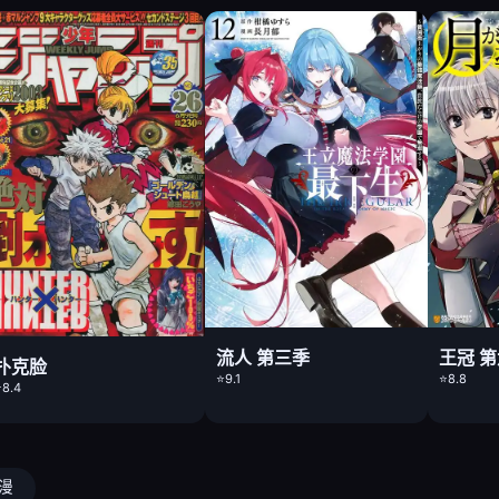
流人 第三季
王冠 
扑克脸
⭐9.1
⭐8.8
8.4
动漫