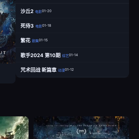
沙丘2
01-20
电影
死侍3
01-18
电影
繁花
01-15
剧集
歌手2024 第10期
01-14
综艺
咒术回战 新篇章
01-12
动漫