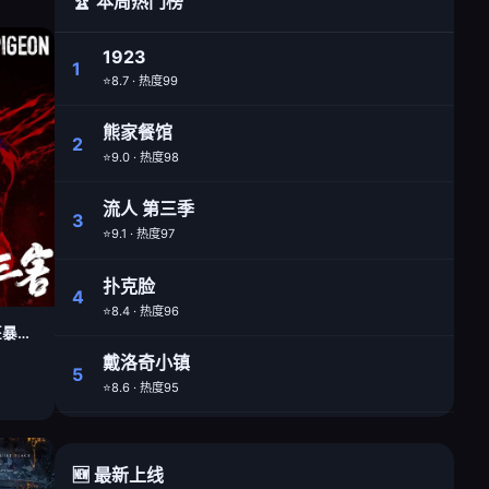
🏆 本周热门榜
1923
1
⭐8.7 · 热度99
熊家餐馆
2
⭐9.0 · 热度98
流人 第三季
3
⭐9.1 · 热度97
扑克脸
4
⭐8.4 · 热度96
疯狂的麦克斯：狂暴女神
戴洛奇小镇
5
⭐8.6 · 热度95
🆕 最新上线