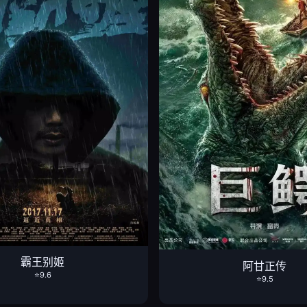
霸王别姬
阿甘正传
⭐9.6
⭐9.5