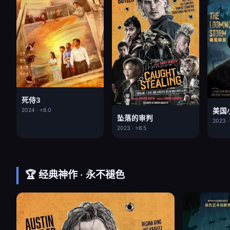
死侍3
美国
2024 · ⭐8.0
坠落的审判
2023 ·
2023 · ⭐8.5
🏆 经典神作 · 永不褪色